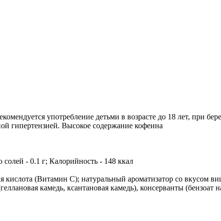
комендуется употребление детьми в возрасте до 18 лет, при бе
ой гипертензией. Высокое содержание кофеина
го солей - 0.1 г; Калорийность - 148 ккал
я кислота (Витамин С); натуральный ароматизатор со вкусом ви
(геллановая камедь, ксантановая камедь), консерванты (бензоат н