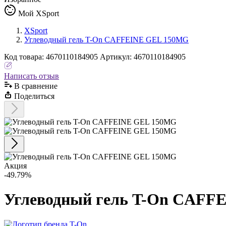
Мой XSport
XSport
Углеводный гель T-On CAFFEINE GEL 150MG
Код
товара
:
4670110184905
Артикул:
4670110184905
Написать отзыв
В сравнениe
Поделиться
Акция
-49.79%
Углеводный гель T-On CAFF