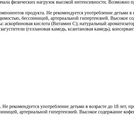
начала физических нагрузок высокой интенсивности. Возможно 
понентов продукта. Не рекомендуется употребление детьми в во
имостью, бессонницей, артериальной гипертензией. Высокое со
ы: аскорбиновая кислота (Витамин С); натуральный ароматизатор
 загустители (геллановая камедь, ксантановая камедь), консерван
Не рекомендуется употребление детьми в возрасте до 18 лет, пр
нницей, артериальной гипертензией. Высокое содержание кофе