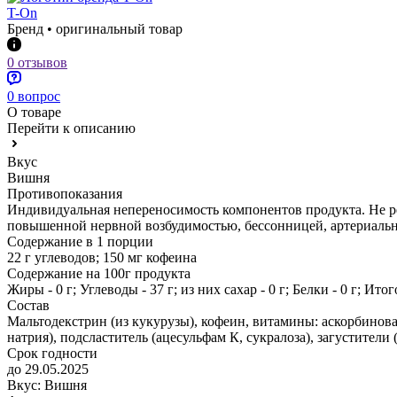
T-On
Бренд • оригинальный товар
0 отзывов
0 вопрос
О товаре
Перейти к описанию
Вкус
Вишня
Противопоказания
Индивидуальная непереносимость компонентов продукта. Не ре
повышенной нервной возбудимостью, бессонницей, артериальн
Содержание в 1 порции
22 г углеводов; 150 мг кофеина
Содержание на 100г продукта
Жиры - 0 г; Углеводы - 37 г; из них сахар - 0 г; Белки - 0 г; Ито
Состав
Мальтодекстрин (из кукурузы), кофеин, витамины: аскорбинова
натрия), подсластитель (ацесульфам К, сукралоза), загустители 
Срок годности
до 29.05.2025
Вкус:
Вишня