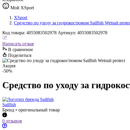
Мой XSport
XSport
Средство по уходу за гидрокостюмом Sailfish Wetsuit prote
Код
товара
:
4055083502978
Артикул:
4055083502978
Написать отзыв
В сравнениe
Поделиться
Акция
-50%
Средство по уходу за гидрокост
Sailfish
Бренд • оригинальный товар
0 отзывов