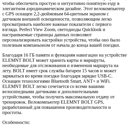
чтобы обеспечить простую и интуитивно понятную езду в
элегантном аэродинамическом дизайне. Этот велокомпьютер
с GPS оснащен 2,2-дюймовым 64-цветным экраном с
датчиком внешней освещенности, позволяющим легко
просматривать наиболее важные показатели с первого
взгляда. Perfect View Zoom, светодиоды Quicklook и
настраиваемые страницы данных позволяют
персонализировать настройки устройства, чтобы оно было
полезным компаньоном от начала до конца вашей поездки.
Благодаря 16 ГБ памяти и функциям навигации на устройстве
ELEMNT BOLT может хранить карты и маршруты,
необходимые для отслеживания и изменения маршрута на
лету. BOLT имеет срок службы батареи 15 часов и может
заряжаться во время поездки благодаря зарядке USB-C.
Оснащен технологиями Bluetooth Smart, ANT+ и WiFi.
ELEMNT BOLT легко сочетается со всеми вашими
велосипедными датчиками и дополнительными
устройствами, чтобы получить максимальную отдачу от
тренировок. Велокомпьютер ELEMNT BOLT GPS,
разработанный для повышения производительности и
простоты.
Особенности: