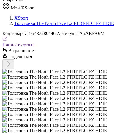
Мой XSport
XSport
Толстовка The North Face L2 FTREFLC FZ HDIE
Код
товара
:
195437289446
Артикул:
TA5ABFA6M
Написать отзыв
В сравнениe
Поделиться