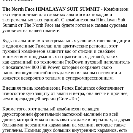
The North Face HIMALAYAN SUIT SUMMIT
- Комбинезон
экспедиционный для сложных альпийских походов и
экстремальных экспедиций. С комбинезоном Himalayan Suit
Summit от The North Face вы будете готовы к самым суровым
условиям на нашей планете!
Будь то альпинизм в экстремальных условиях или экспедиции
в одноименные Гималаи или арктические регионы, этот
пуховый комбинезон защитит вас от стихии и снабжен
множеством продуманных и практичных деталей, таких
как сделанный по технологии ProDown пуховый наполнитель
с показателем 800 Fill Power, который сохраняет свою
наполняющую способность даже во влажном состоянии и
является невероятно теплым и суперкомпрессионным.
Внешняя ткань комбинезона Pertex Endurance обеспечивает
износостойкую защиту от влаги и ветра, она легче и прочнее,
чем в предыдущей версии (Gore -Tex).
Кроме того, этот цельный комбинезон оснащен
двухсторонней фронтальной застежкой-молнией по всей
длине, которой можно пользоваться даже в перчатках, и двумя
большими передними карманами на молнии, которые также
утеплены. Помимо двух больших внутренних карманов, есть