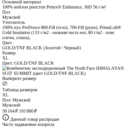
Основной материал
100% нейлон рипстоп Pertex® Endurance, 30D 56 г/м²
Пол
Мужской
Утеплитель
100% пух ProDown 800-Fill (тело), 700-Fill (руки), PrimaLoft®
Gold Insulation (133 г/м2 - нижняя часть ног, 80 г/м2 - пояс
плечи, спина),
Цвет
GOLD/TNF BLACK (Золотой / Черный)
Размер
XL
Цвет:
GOLD/TNF BLACK
Выберите размер:
Таблица размеров
XL
Пол:
Мужской
Мужской
58 164 ₽
193 880 ₽
Данный товар распродан
Часто задаваемые вопросы