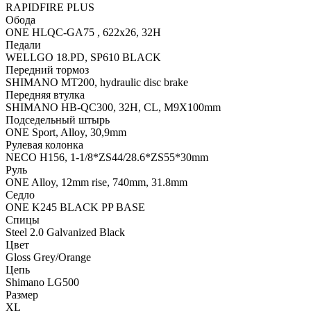
RAPIDFIRE PLUS
Обода
ONE HLQC-GA75 , 622x26, 32H
Педали
WELLGO 18.PD, SP610 BLACK
Передний тормоз
SHIMANO MT200, hydraulic disc brake
Передняя втулка
SHIMANO HB-QC300, 32H, CL, M9X100mm
Подседельный штырь
ONE Sport, Alloy, 30,9mm
Рулевая колонка
NECO H156, 1-1/8*ZS44/28.6*ZS55*30mm
Руль
ONE Alloy, 12mm rise, 740mm, 31.8mm
Седло
ONE K245 BLACK PP BASE
Спицы
Steel 2.0 Galvanized Black
Цвет
Gloss Grey/Orange
Цепь
Shimano LG500
Размер
XL