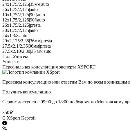
24x1,75/2,125|35мм|auto
26x1,75/2,125|auto
10x1,75/2,125|90°|auto
12x1,75/2,125|90°|auto
26x1,75/2,125|presta
20x1,75/2,125|auto
24х1 3/8|auto
29х2,125/2,35|36мм|presta
27,5x2,1/2,35|36мм|presta
27,5x2,10/2,30|35 мм|auto
Пол:
Унисекс
Унисекс
Персональная консультация эксперта XSPORT
Проведем консультацию или ответим Вам по всем возникшим 
Получить консультацию
Сервис доступен с 09:00 до 18:00 по будням по Московcкому в
350 ₽
C XSport Картой