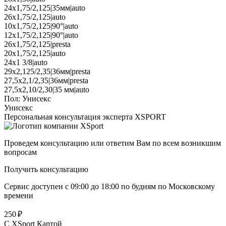
24x1,75/2,125|35мм|auto
26x1,75/2,125|auto
10x1,75/2,125|90°|auto
12x1,75/2,125|90°|auto
26x1,75/2,125|presta
20x1,75/2,125|auto
24х1 3/8|auto
29х2,125/2,35|36мм|presta
27,5x2,1/2,35|36мм|presta
27,5x2,10/2,30|35 мм|auto
Пол:
Унисекс
Унисекс
Персональная консультация эксперта XSPORT
Проведем консультацию или ответим Вам по всем возникшим
вопросам
Получить консультацию
Сервис доступен с 09:00 до 18:00 по будням по Московcкому
времени
250 ₽
C XSport Картой