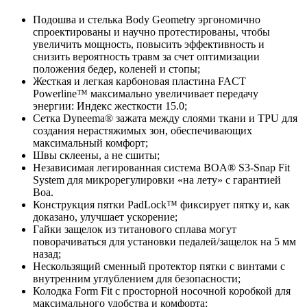
Подошва и стелька Body Geometry эргономично
спроектированы и научно протестированы, чтобы
увеличить мощность, повысить эффективность и
снизить вероятность травм за счет оптимизации
положения бедер, коленей и стопы;
Жесткая и легкая карбоновая пластина FACT
Powerline™ максимально увеличивает передачу
энергии: Индекс жесткости 15.0;
Сетка Dyneema® зажата между слоями ткани и TPU для
создания нерастяжимых зон, обеспечивающих
максимальный комфорт;
Швы склеены, а не сшиты;
Независимая легированная система BOA® S3-Snap Fit
System для микрорегулировки «на лету» с гарантией
Boa.
Конструкция пятки PadLock™ фиксирует пятку и, как
доказано, улучшает ускорение;
Гайки защелок из титанового сплава могут
поворачиваться для установки педалей/защелок на 5 мм
назад;
Нескользящий сменный протектор пятки с винтами с
внутренним углублением для безопасности;
Колодка Form Fit с просторной носочной коробкой для
максимального удобства и комфорта;