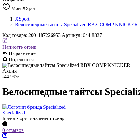
Мой XSport
XSport
Велосипедные тайтсы Specialized RBX COMP KNICKER
Код
товара
:
2001187226953
Артикул:
644-8827
Написать отзыв
В сравнениe
Поделиться
Акция
-44.99%
Велосипедные тайтсы Speci
Specialized
Бренд • оригинальный товар
0 отзывов