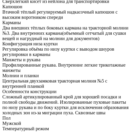
Сверхлегкий кисет из нейлона для транспортировки
Капюшон
Втачной тёплый регулируемый надкасочный капюшон с
высоким воротником спереди
Карманы
Два внешних тёплых боковых кармана на тракторной молнии
№3. Два внутренних кармана(объемный сетчатый для сушки
вещей и нагрудный на молнии для документов)
Конфигурация низа куртки
Регулировка объёма по низу куртки c выводом шнуров
регулировки в карманы
Манжеты и рукава
Профилированные рукава. Внутренние легкие трикотажные
манжеты
Молнии и планки
Центральная двухзамковая тракторная молния №5 с
внутренней планкой
Особенности конструкции
Сложный артикулированный крой для хорошей посадки и
полной свободы движений. Изолированные пуховые пакеты
по низу рукава и по боку куртки для исключения образования
холодных зон из-за миграции пуха. Сквозные швы
Пол
Мужской
Температурный режим