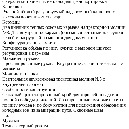
Сверхлегкий кисет из нейлона для транспортировки
Капюшон
Втачной тёплый регулируемый надкасочный капюшон с
высоким воротником спереди
Карманы
Два внешних тёплых боковых кармана на тракторной молнии
№3. Два внутренних кармана(объемный сетчатый для сушки
вещей и нагрудный на молнии для документов)
Конфигурация низа куртки
Регулировка объёма по низу куртки c выводом шнуров
регулировки в карманы
Манжеты и рукава
Профилированные рукава. Внутренние легкие трикотажные
манжеты
Молнии и планки
Центральная двухзамковая тракторная молния №5 с
внутренней планкой
Особенности конструкции
Сложный артикулированный крой для хорошей посадки и
полной свободы движений. Изолированные пуховые пакеты
по низу рукава и по боку куртки для исключения образования
холодных зон из-за миграции пуха. Сквозные швы
Пол
Мужской
Температурный режим