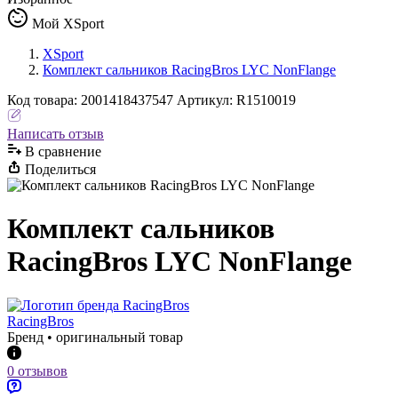
Мой XSport
XSport
Комплект сальников RacingBros LYC NonFlange
Код
товара
:
2001418437547
Артикул:
R1510019
Написать отзыв
В сравнениe
Поделиться
Комплект сальников
RacingBros LYC NonFlange
RacingBros
Бренд • оригинальный товар
0 отзывов