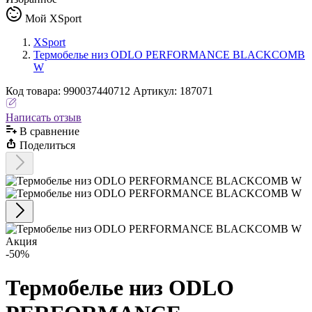
Мой XSport
XSport
Термобелье низ ODLO PERFORMANCE BLACKCOMB
W
Код
товара
:
990037440712
Артикул:
187071
Написать отзыв
В сравнениe
Поделиться
Акция
-50%
Термобелье низ ODLO