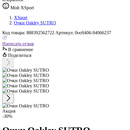
Мой XSport
XSport
Очки Oakley SUTRO
Код
товара
:
888392562722
Артикул:
0oo9406-94066237
Написать отзыв
В сравнениe
Поделиться
Акция
-30%