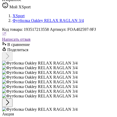
Мой XSport
XSport
Футболка Oakley RELAX RAGLAN 3/4
Код
товара
:
193517213558
Артикул:
FOA402597-9FJ
Написать отзыв
В сравнениe
Поделиться
Акция