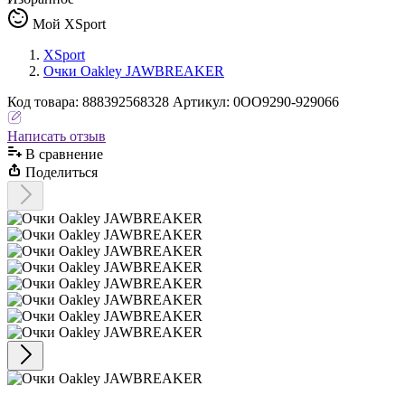
Мой XSport
XSport
Очки Oakley JAWBREAKER
Код
товара
:
888392568328
Артикул:
0OO9290-929066
Написать отзыв
В сравнениe
Поделиться