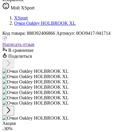
Мой XSport
XSport
Очки Oakley HOLBROOK XL
Код
товара
:
888392406866
Артикул:
0OO9417-941714
Написать отзыв
В сравнениe
Поделиться
Акция
-30%