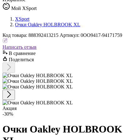
Мой XSport
XSport
Очки Oakley HOLBROOK XL
Код
товара
:
888392413215
Артикул:
0OO9417-94171759
Написать отзыв
В сравнениe
Поделиться
Акция
-30%
Очки Oakley HOLBROOK