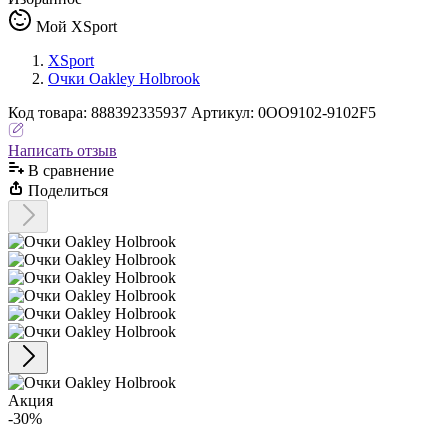
Мой XSport
XSport
Очки Oakley Holbrook
Код
товара
:
888392335937
Артикул:
0OO9102-9102F5
Написать отзыв
В сравнениe
Поделиться
Акция
-30%