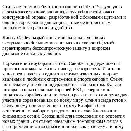
Стиль сочетает в себе технологию линз Prizm ™, лучшую в
своем классе технологию линз, с лучшей в своем классе
конструкцией оправы, разработанной с боковыми щитками и
блокиратором моста для защиты, а также встроенным
поводком для хранения и удобства.
Линзы Oakley разработаны и испытаны в условиях
экстремально больших масс и высоких скоростей, чтобы
гарантировать бескомпромиссную защиту в широком
диапазоне сложных условий.
Норвежский сноубордист Стейл Сандбеч придерживается
простого взгляда на жизнь: никогда не взрослеть. И хотя он
явно превращается в одного из самых известных, широко
хваленых и любимых спортсменов в спорте сегодня, Стейл
по-прежнему твердо придерживается этой мантры. Будь то
походы в горы со своими корешей RK1, вечеринки на
пиратских кораблях или полеты на реактивных самолетах для
участия в соревнованиях по всему миру, Стейл всегда готов к
следующему приключению, поэтому Клифден был
естественным выбором для дополнения своей коллекции
фирменных серий. Созданный для исследования и открытия
новых границ, он станет идеальным помощником Стейла в
его стремлении относиться к природе как к своему личному