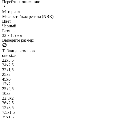
Перейти к описанию
Материал
Маслостойкая резина (NBR)
Цвет
Черный
Размер
32 х 1.5 мм
Выберите размер:
Таблица размеров
one size
22х3,5
24х2,5
32х1,5
25х2
45х6
12х2
25х2,5
10х3
22,5х2
26х2,5
12х3,5
7,5х1,5
25х1,5