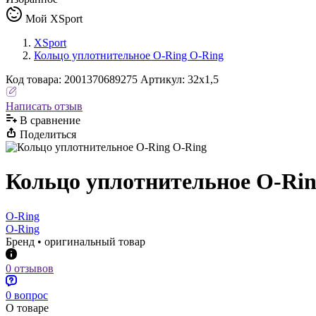
Мой XSport
XSport
Кольцо уплотнительное O-Ring O-Ring
Код
товара
:
2001370689275
Артикул:
32х1,5
Написать отзыв
В сравнениe
Поделиться
Кольцо уплотнительное O-Rin
O-Ring
O-Ring
Бренд • оригинальный товар
0 отзывов
0 вопрос
О товаре