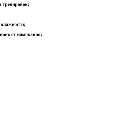
я тренировок;
 влажности;
ань от намокания;