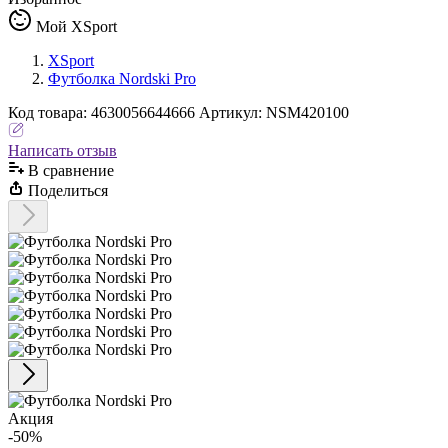
Мой XSport
XSport
Футболка Nordski Pro
Код
товара
:
4630056644666
Артикул:
NSM420100
Написать отзыв
В сравнениe
Поделиться
Акция
-50%