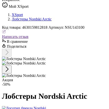
Мой XSport
XSport
Лобстеры Nordski Arctic
Код
товара
:
4630159812818
Артикул:
NSU143100
Написать отзыв
В сравнениe
Поделиться
Акция
-50%
Лобстеры Nordski Arctic