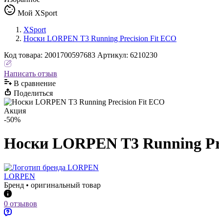
Мой XSport
XSport
Носки LORPEN T3 Running Precision Fit ECO
Код
товара
:
2001700597683
Артикул:
6210230
Написать отзыв
В сравнениe
Поделиться
Акция
-50%
Носки LORPEN T3 Running Pre
LORPEN
Бренд • оригинальный товар
0 отзывов