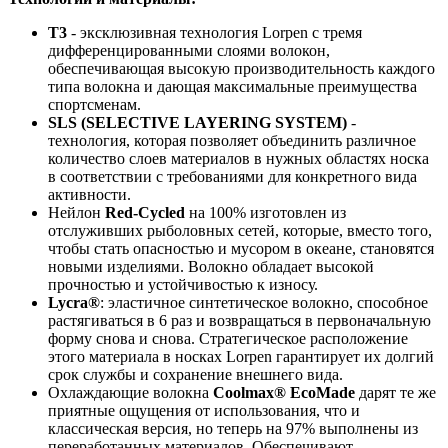
T3
- эксклюзивная технология Lorpen с тремя
дифференцированными слоями волокон,
обеспечивающая высокую производительность каждого
типа волокна и дающая максимальные преимущества
спортсменам.
SLS (SELECTIVE LAYERING SYSTEM)
-
технология, которая позволяет объединить различное
количество слоев материалов в нужных областях носка
в соответствии с требованиями для конкретного вида
активности.
Нейлон
Red-Cycled
на 100% изготовлен из
отслуживших рыболовных сетей, которые, вместо того,
чтобы стать опасностью и мусором в океане, становятся
новыми изделиями. Волокно обладает высокой
прочностью и устойчивостью к износу.
Lycra®
: эластичное синтетическое волокно, способное
растягиваться в 6 раз и возвращаться в первоначальную
форму снова и снова. Стратегическое расположение
этого материала в носках Lorpen гарантирует их долгий
срок службы и сохранение внешнего вида.
Охлаждающие волокна
Coolmax® EcoMade
дарят те же
приятные ощущения от использования, что и
классическая версия, но теперь на 97% выполнены из
переработанных материалов. Обеспечивают