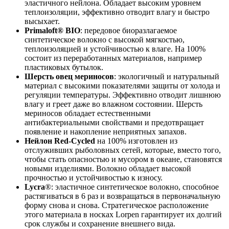
эластичного нейлона. Обладает высоким уровнем
теплоизоляции, эффективно отводит влагу и быстро
высыхает.
Primaloft® BIO
: передовое биоразлагаемое
синтетическое волокно с высокой мягкостью,
теплоизоляцией и устойчивостью к влаге. На 100%
состоит из переработанных материалов, например
пластиковых бутылок.
Шерсть овец мериносов
: экологичный и натуральный
материал с высокими показателями защиты от холода и
регуляции температуры. Эффективно отводит лишнюю
влагу и греет даже во влажном состоянии. Шерсть
мериносов обладает естественными
антибактериальными свойствами и предотвращает
появление и накопление неприятных запахов.
Нейлон Red-Cycled
на 100% изготовлен из
отслуживших рыболовных сетей, которые, вместо того,
чтобы стать опасностью и мусором в океане, становятся
новыми изделиями. Волокно обладает высокой
прочностью и устойчивостью к износу.
Lycra
®: эластичное синтетическое волокно, способное
растягиваться в 6 раз и возвращаться в первоначальную
форму снова и снова. Стратегическое расположение
этого материала в носках Lorpen гарантирует их долгий
срок службы и сохранение внешнего вида.