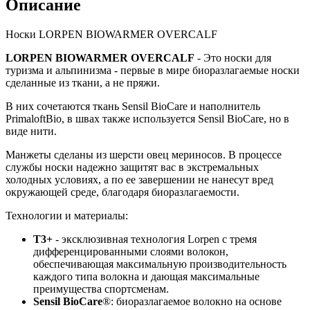
Описание
Носки LORPEN BIOWARMER OVERCALF
LORPEN BIOWARMER OVERCALF
- Это носки для
туризма и альпинизма - первые в мире биоразлагаемые носки
сделанные из ткани, а не пряжи.
В них сочетаются ткань Sensil BioCare и наполнитель
PrimaloftBio, в швах также используется Sensil BioCare, но в
виде нити.
Манжеты сделаны из шерсти овец мериносов. В процессе
службы носки надежно защитят вас в экстремальных
холодных условиях, а по ее завершении не нанесут вред
окружающей среде, благодаря биоразлагаемости.
Технологии и материалы:
T3+
- эксклюзивная технология Lorpen с тремя
дифференцированными слоями волокон,
обеспечивающая максимальную производительность
каждого типа волокна и дающая максимальные
преимущества спортсменам.
Sensil BioCare
®: биоразлагаемое волокно на основе