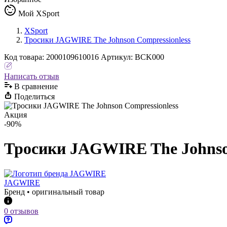
Мой XSport
XSport
Тросики JAGWIRE The Johnson Compressionless
Код
товара
:
2000109610016
Артикул:
BCK000
Написать отзыв
В сравнениe
Поделиться
Акция
-90%
Тросики JAGWIRE The Johnson
JAGWIRE
Бренд • оригинальный товар
0 отзывов