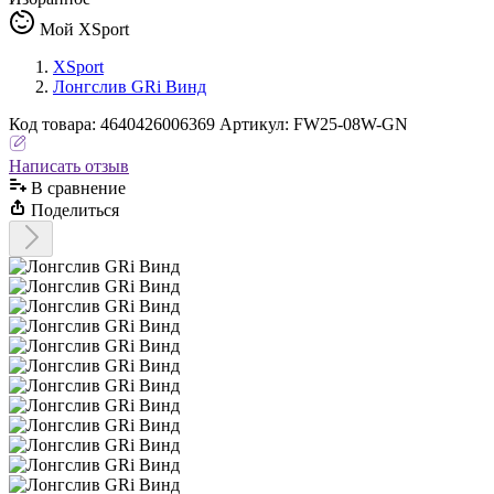
Мой XSport
XSport
Лонгслив GRi Винд
Код
товара
:
4640426006369
Артикул:
FW25-08W-GN
Написать отзыв
В сравнениe
Поделиться