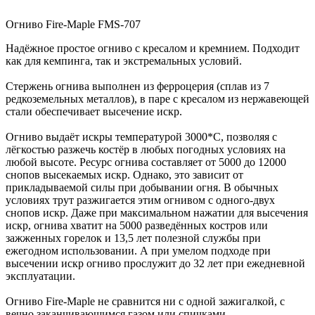
Огниво Fire-Maple FMS-707
Надёжное простое огниво с кресалом и кремнием. Подходит
как для кемпинга, так и экстремальных условий.
Стержень огнива выполнен из ферроцерия (сплав из 7
редкоземельных металлов), в паре с кресалом из нержавеющей
стали обеспечивает высечение искр.
Огниво выдаёт искры температурой 3000*С, позволяя с
лёгкостью разжечь костёр в любых погодных условиях на
любой высоте. Ресурс огнива составляет от 5000 до 12000
снопов высекаемых искр. Однако, это зависит от
прикладываемой силы при добывании огня. В обычных
условиях трут разжигается этим огнивом с одного-двух
снопов искр. Даже при максимальном нажатии для высечения
искр, огнива хватит на 5000 разведённых костров или
зажженных горелок и 13,5 лет полезной службы при
ежегодном использовании. А при умелом подходе при
высечении искр огниво прослужит до 32 лет при ежедневной
эксплуатации.
Огниво Fire-Maple не сравнится ни с одной зажигалкой, с
вечно заканчивающимся газом или спичками,