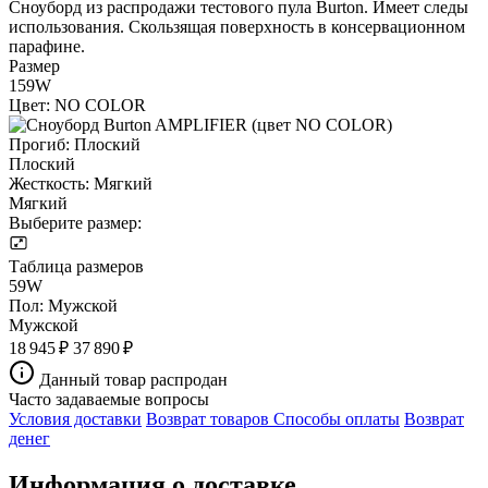
Сноуборд из распродажи тестового пула Burton. Имеет следы
использования. Скользящая поверхность в консервационном
парафине.
Размер
159W
Цвет:
NO COLOR
Прогиб:
Плоский
Плоский
Жесткость:
Мягкий
Мягкий
Выберите размер:
Таблица размеров
59W
Пол:
Мужской
Мужской
18 945 ₽
37 890 ₽
Данный товар распродан
Часто задаваемые вопросы
Условия доставки
Возврат товаров
Способы оплаты
Возврат
денег
Информация о доставке