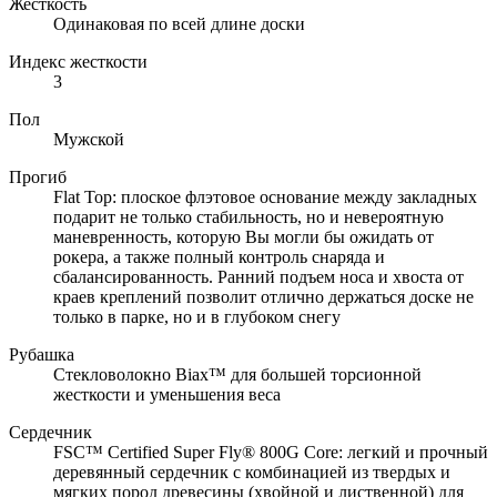
Жесткость
Одинаковая по всей длине доски
Индекс жесткости
3
Пол
Мужской
Прогиб
Flat Top: плоское флэтовое основание между закладных
подарит не только стабильность, но и невероятную
маневренность, которую Вы могли бы ожидать от
рокера, а также полный контроль снаряда и
сбалансированность. Ранний подъем носа и хвоста от
краев креплений позволит отлично держаться доске не
только в парке, но и в глубоком снегу
Рубашка
Стекловолокно Biax™ для большей торсионной
жесткости и уменьшения веса
Сердечник
FSC™ Certified Super Fly® 800G Core: легкий и прочный
деревянный сердечник с комбинацией из твердых и
мягких пород древесины (хвойной и лиственной) для