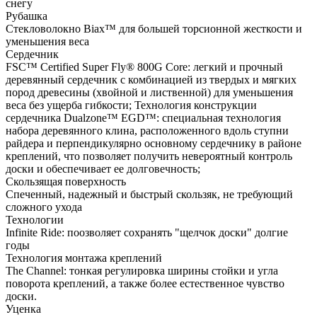
снегу
Рубашка
Стекловолокно Biax™ для большей торсионной жесткости и
уменьшения веса
Сердечник
FSC™ Certified Super Fly® 800G Core: легкий и прочный
деревянный сердечник с комбинацией из твердых и мягких
пород древесины (хвойной и лиственной) для уменьшения
веса без ущерба гибкости; Технология конструкции
сердечника Dualzone™ EGD™: специальная технология
набора деревянного клина, расположенного вдоль ступни
райдера и перпендикулярно основному сердечнику в районе
креплений, что позволяет получить невероятный контроль
доски и обеспечивает ее долговечность;
Скользящая поверхность
Спеченный, надежный и быстрый скользяк, не требующий
сложного ухода
Технологии
Infinite Ride: поозволяет сохранять "щелчок доски" долгие
годы
Технология монтажа креплений
The Channel: тонкая регулировка ширины стойки и угла
поворота креплений, а также более естественное чувство
доски.
Уценка