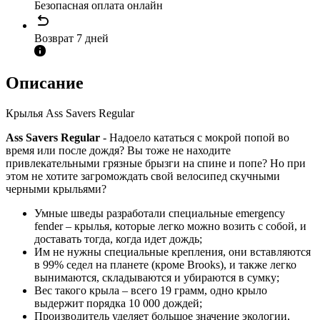
Безопасная оплата онлайн
Возврат 7 дней
Описание
Крылья Ass Savers Regular
Ass Savers Regular
- Надоело кататься с мокрой попой во
время или после дождя? Вы тоже не находите
привлекательными грязные брызги на спине и попе? Но при
этом не хотите загромождать свой велосипед скучными
черными крыльями?
Умные шведы разработали специальные emergency
fender – крылья, которые легко можно возить с собой, и
доставать тогда, когда идет дождь;
Им не нужны специальные крепления, они вставляются
в 99% седел на планете (кроме Brooks), и также легко
вынимаются, складываются и убираются в сумку;
Вес такого крыла – всего 19 грамм, одно крыло
выдержит порядка 10 000 дождей;
Производитель уделяет большое значение экологии,