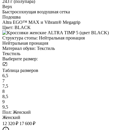
243 г (полупара)
Верх
Быстросохнущая воздушная сетка
Подошва
Altra EGO™ MAX и Vibram® Megagrip
Цвет:
BLACK
Структура стопы:
Нейтральная пронация
Нейтральная пронация
Материал обуви:
Текстиль
Текстиль
Выберите размер:
Таблица размеров
6,5
7
7,5
8
8,5
9
9,5
Пол:
Женский
Женский
12 320 ₽
17 600 ₽