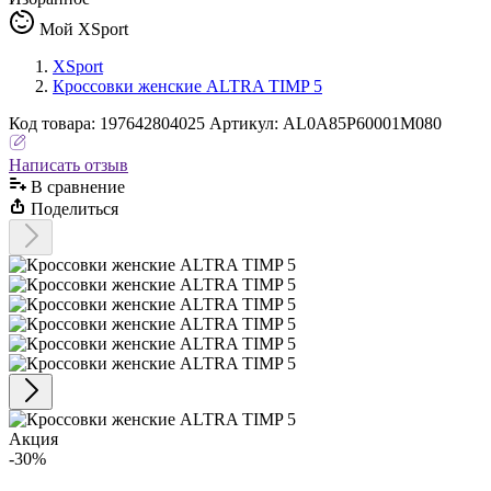
Мой XSport
XSport
Кроссовки женские ALTRA TIMP 5
Код
товара
:
197642804025
Артикул:
AL0A85P60001M080
Написать отзыв
В сравнениe
Поделиться
Акция
-30%