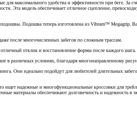
ые для максимального удобства и эффективности при беге. За с
хности. Эта модель обеспечивает отличное сцепление, превосход
 подошвы. Подошва теперь изготовлена ​​из Vibram™ Megagrip. В
 даже после многочисленных забегов по сложным трассам.
личный отклик и восстановление формы после каждого шага.
ие в различных условиях, благодаря многонаправленному рисун
нинга. Они идеально подойдут для любителей длительных забего
, кто ищет надежные и многофункциональные кроссовки для трей
енные материалы обеспечивают долговечность и надежность в э