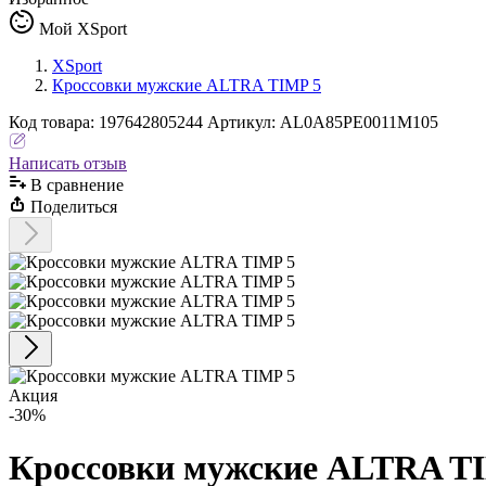
Мой XSport
XSport
Кроссовки мужские ALTRA TIMP 5
Код
товара
:
197642805244
Артикул:
AL0A85PE0011M105
Написать отзыв
В сравнениe
Поделиться
Акция
-30%
Кроссовки мужские ALTRA T