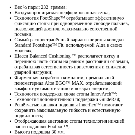
Вес ½ пары: 232 грамма;
Воздухопроницаемая перфорированная сетка;
Технология FootShape™ отрабатывает эффективную
фиксацию стопы при одновременной свободе пальцев,
позволяющей достичь максимально естественной
посадки;
Самый распространённый вариант ширины колодки
Standard Footshape™ Fit, используемой Altra в своих
моделях;
Шасси Balanced Cushioning ™ располагает пятку и
переднюю часть стопы на равном расстоянии от земли,
отрабатывая естественность приземления и снижение
ударной нагрузки;
Фирменная разработка компании, премиальный
пеноматериал Altra EGO™ MAX, отрабатывающий
комфортную амортизацию и возврат энергии;
Технология поддержки свода стопы InnovArch™;
Технология дополнительной поддержки GuideRail;
Решётчатые канавки подошвы Innerflex™ помогают
сохранить максимальную гибкость и естественную
подвижность;
Отображающая анатомию стопы технология нижней
части подошвы Footpod™;
Высота подошвы 30 мм.