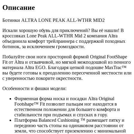
Описание
Ботинки ALTRA LONE PEAK ALL-WTHR MID2
Искали хорошую обувь для приключений? Вы её нашли! В
кроссовках Lone Peak ALL-WTHR Mid 2 компания Altra
объединила комфорт трейлраннера с поддержкой походных
ботинок, за исключением громоздкости.
Побалуйте свои ноги просторной формой Original FootShape
Fit от Altra и отзывчивой, но мягкой межподошвой из пенного
материала Altra EGO. Благодаря цепкой подошве MaxTrac™
вы будете готовы к преодолению пересеченной местности или
с уверенностью покорите окрестности.
Особенности и фишки модели:
Фирменная форма носка и посадки Altra Original
Footshape™ Fit позволит пальцам ног находится в
естественном положении для большего комфорта и
стабильности при подъемах и спусках в гору.
Платформа Balanced Cushioning ™ размещает пятку и
переднюю часть стопы на одинаковом расстоянии от
земли, что способствует приземлению с минимальной