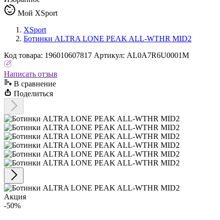
Мой XSport
XSport
Ботинки ALTRA LONE PEAK ALL-WTHR MID2
Код
товара
:
196010607817
Артикул:
AL0A7R6U0001M
Написать отзыв
В сравнениe
Поделиться
Акция
-50%