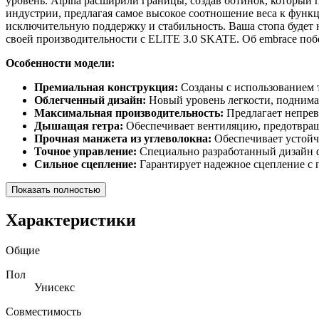
уровень. Alpina расширили границы, создав ботинок, который 
индустрии, предлагая самое высокое соотношение веса к функ
исключительную поддержку и стабильность. Ваша стопа будет 
своей производительности с ELITE 3.0 SKATE. Об embrace поб
Особенности модели:
Премиальная конструкция:
Созданы с использованием 
Облегченный дизайн:
Новый уровень легкости, поднима
Максимальная производительность:
Предлагает непрев
Дышащая гетра:
Обеспечивает вентиляцию, предотвраща
Прочная манжета из углеволокна:
Обеспечивает устойч
Точное управление:
Специально разработанный дизайн ф
Сильное сцепление:
Гарантирует надежное сцепление с п
Показать полностью
Характеристики
Общие
Пол
Унисекс
Совместимость