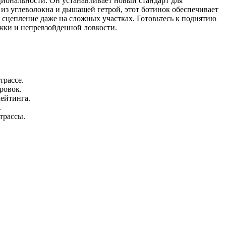
циональности. Он устанавливает новый стандарт для
из углеволокна и дышащей гетрой, этот ботинок обеспечивает
 сцепление даже на сложных участках. Готовьтесь к поднятию
жки и непревзойденной ловкости.
трассе.
ровок.
ейтинга.
.
трассы.