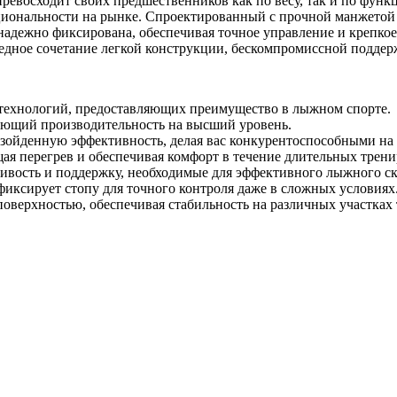
превосходит своих предшественников как по весу, так и по функ
циональности на рынке. Спроектированный с прочной манжетой 
надежно фиксирована, обеспечивая точное управление и крепкое
едное сочетание легкой конструкции, бескомпромиссной поддер
технологий, предоставляющих преимущество в лыжном спорте.
ющий производительность на высший уровень.
зойденную эффективность, делая вас конкурентоспособными на 
я перегрев и обеспечивая комфорт в течение длительных трени
ивость и поддержку, необходимые для эффективного лыжного ск
иксирует стопу для точного контроля даже в сложных условиях
оверхностью, обеспечивая стабильность на различных участках 