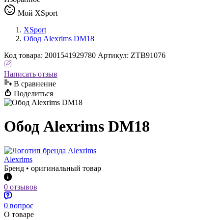
Мой XSport
XSport
Обод Alexrims DM18
Код
товара
:
2001541929780
Артикул:
ZTB91076
Написать отзыв
В сравнениe
Поделиться
Обод Alexrims DM18
Alexrims
Бренд • оригинальный товар
0 отзывов
0 вопрос
О товаре