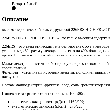
Возврат 7 дней
Описание
высокоэнергетический гель с фруктозой 226ERS HIGH FRUC
226ERS HIGH FRUCTOSE GEL - Это гель с высоким содержан
226ERS – это энергетический гель без глютена с 55 г углеводо
усваивать до 60 грамм углеводов в час (что на 40% больше, п
время. Гель включён в т.н. «Кёльнский список», в который по
Мальтодекстрин – источник быстрых углеводов, позволяющий 
соревнований.
Фруктоза – устойчивый источник энергии, пополняет запасы г
нагрузках.
Состав: мальтодекстрин, фруктоза, вода, соль, ароматизатор "к
Пищевая и энергетическая ценность на 100г/80г:
энергетическая ценность (кДж) – 1162/929;
энергетическая ценность (кКал) – 275/220;