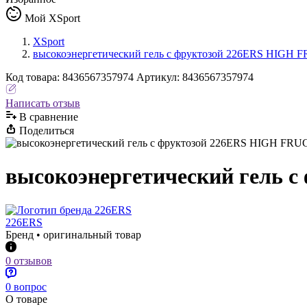
Мой XSport
XSport
высокоэнергетический гель с фруктозой 226ERS HIGH
Код
товара
:
8436567357974
Артикул:
8436567357974
Написать отзыв
В сравнениe
Поделиться
высокоэнергетический гель
226ERS
Бренд • оригинальный товар
0 отзывов
0 вопрос
О товаре