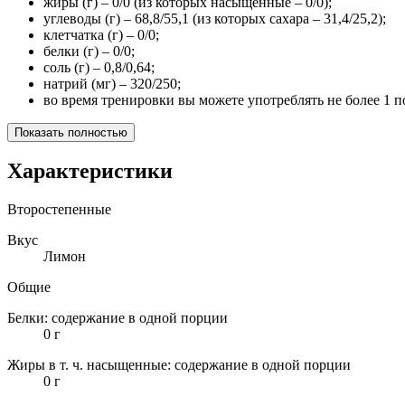
жиры (г) – 0/0 (из которых насыщенные – 0/0);
углеводы (г) – 68,8/55,1 (из которых сахара – 31,4/25,2);
клетчатка (г) – 0/0;
белки (г) – 0/0;
соль (г) – 0,8/0,64;
натрий (мг) – 320/250;
во время тренировки вы можете употреблять не более 1 по
Показать полностью
Характеристики
Второстепенные
Вкус
Лимон
Общие
Белки: содержание в одной порции
0 г
Жиры в т. ч. насыщенные: содержание в одной порции
0 г