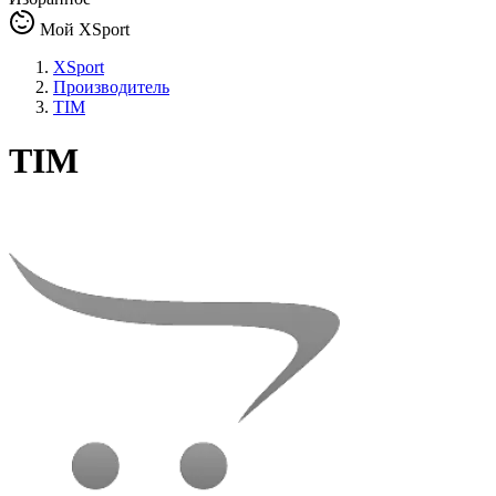
Мой XSport
XSport
Производитель
TIM
TIM