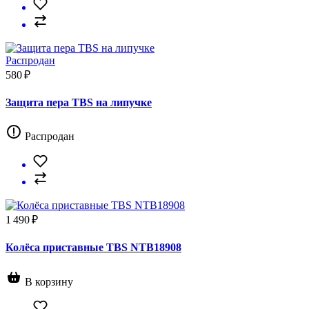
Распродан
580 ₽
Защита пера TBS на липучке
Распродан
1 490 ₽
Колёса приставные TBS NTB18908
В корзину