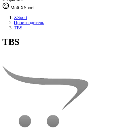
Мой XSport
XSport
Производитель
TBS
TBS