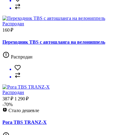
Распродан
160 ₽
Переходник TBS с автошланга на велониппель
Распродан
Распродан
387 ₽
1 290 ₽
-70%
Стало дешевле
Рога TBS TRANZ-X