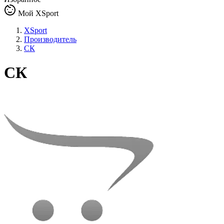
Мой XSport
XSport
Производитель
СК
СК