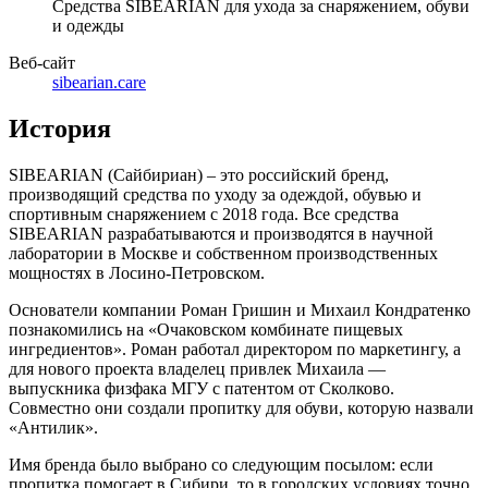
Средства SIBEARIAN для ухода за снаряжением, обуви
и одежды
Веб-сайт
sibearian.care
История
SIBEARIAN (Сайбириан) – это российский бренд,
производящий средства по уходу за одеждой, обувью и
спортивным снаряжением с 2018 года. Все средства
SIBEARIAN разрабатываются и производятся в научной
лаборатории в Москве и собственном производственных
мощностях в Лосино-Петровском.
Основатели компании Роман Гришин и Михаил Кондратенко
познакомились на «Очаковском комбинате пищевых
ингредиентов». Роман работал директором по маркетингу, а
для нового проекта владелец привлек Михаила —
выпускника физфака МГУ с патентом от Сколково.
Совместно они создали пропитку для обуви, которую назвали
«Антилик».
Имя бренда было выбрано со следующим посылом: если
пропитка помогает в Сибири, то в городских условиях точно