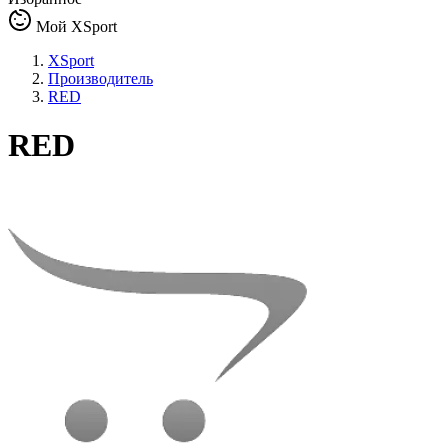
Мой XSport
XSport
Производитель
RED
RED