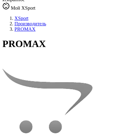
Мой XSport
XSport
Производитель
PROMAX
PROMAX