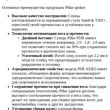
Основные преимущества продукции Pillar spokes:
Высокое качество материалов:
Спицы
изготавливаются из нержавеющей стали Sandvik T302+,
известной своей прочностью и устойчивостью к
коррозии.
Технологии оптимизации веса и прочности:
Двойной баттинг:
Спицы Pillar PDB имеют
переменное сечение (например, 2.0 - 1.8 - 2.0 мм),
что позволяет снизить вес на 30% при сохранении
прочности в критических зонах.
Усиленный изгиб:
Изгиб спиц усилен (до 2.2 мм в
области сгиба), что предотвращает усталостное
разрушение и поломку.
Аэродинамические свойства:
модель PSR AERO имеет
плоскую, обтекаемую форму, которая минимизирует
аэродинамическое сопротивление, что особенно важно
для спортивного использования.
Сохранение прочности при снижении веса:
благодаря
специальным технологиям, Pillar удается достичь
высокого соотношения прочности и веса спиц, что
делает их пригодными для сборки прочных колес для
маунтинбайка, гонок и других дисциплин.
Улучшение сборки колес:
плоская форма