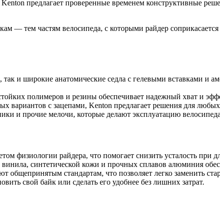
Kenton предлагает проверенные временем конструктивные решен
ам — тем частям велосипеда, с которыми райдер соприкасается
, так и широкие анатомические седла с гелевыми вставками и
тойких полимеров и резины обеспечивает надежный хват и эффе
х вариантов с зацепами, Kenton предлагает решения для любых
ики и прочие мелочи, которые делают эксплуатацию велосипеда
етом физиологии райдера, что помогает снизить усталость при д
 винила, синтетической кожи и прочных сплавов алюминия обес
т общепринятым стандартам, что позволяет легко заменить ста
вить свой байк или сделать его удобнее без лишних затрат.