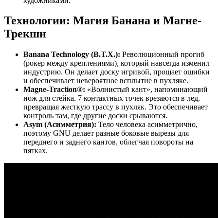
художниками.
Технологии: Магия Банана и Магне-
Трекшн
Banana Technology (B.T.X.):
Революционный прогиб
(рокер между креплениями), который навсегда изменил
индустрию. Он делает доску игривой, прощает ошибки
и обеспечивает невероятное всплытие в пухляке.
Magne-Traction®:
«Волнистый кант», напоминающий
нож для стейка. 7 контактных точек врезаются в лед,
превращая жесткую трассу в пухляк. Это обеспечивает
контроль там, где другие доски срываются.
Asym (Асимметрия):
Тело человека асимметрично,
поэтому GNU делает разные боковые вырезы для
переднего и заднего кантов, облегчая повороты на
пятках.