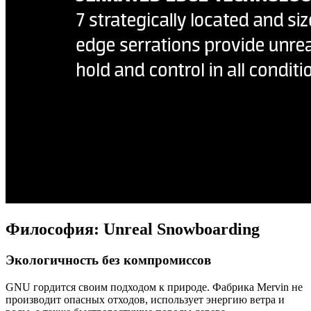
Философия: Unreal Snowboarding
Экологичность без компромиссов
GNU гордится своим подходом к природе. Фабрика Mervin не
производит опасных отходов, использует энергию ветра и