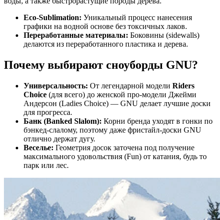
воды, а также быстрорастущие породы дерева.
Eco-Sublimation:
Уникальный процесс нанесения
графики на водной основе без токсичных лаков.
Переработанные материалы:
Боковины (sidewalls)
делаются из переработанного пластика и дерева.
Почему выбирают сноуборды GNU?
Универсальность:
От легендарной модели
Riders
Choice
(для всего) до женской про-модели Джейми
Андерсон (Ladies Choice) — GNU делает лучшие доски
для прогресса.
Банк (Banked Slalom):
Корни бренда уходят в гонки по
бэнкед-слалому, поэтому даже фристайл-доски GNU
отлично держат дугу.
Веселье:
Геометрия досок заточена под получение
максимального удовольствия (Fun) от катания, будь то
парк или лес.