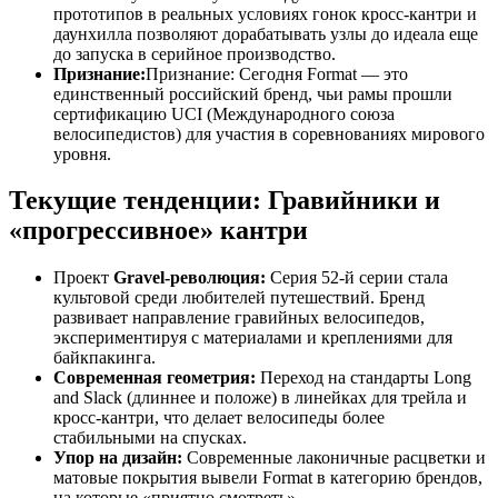
прототипов в реальных условиях гонок кросс-кантри и
даунхилла позволяют дорабатывать узлы до идеала еще
до запуска в серийное производство.
Признание:
Признание: Сегодня Format — это
единственный российский бренд, чьи рамы прошли
сертификацию UCI (Международного союза
велосипедистов) для участия в соревнованиях мирового
уровня.
Текущие тенденции: Гравийники и
«прогрессивное» кантри
Проект
Gravel-революция:
Серия 52-й серии стала
культовой среди любителей путешествий. Бренд
развивает направление гравийных велосипедов,
экспериментируя с материалами и креплениями для
байкпакинга.
Современная геометрия:
Переход на стандарты Long
and Slack (длиннее и положе) в линейках для трейла и
кросс-кантри, что делает велосипеды более
стабильными на спусках.
Упор на дизайн:
Современные лаконичные расцветки и
матовые покрытия вывели Format в категорию брендов,
на которые «приятно смотреть».